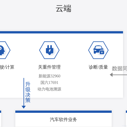
云端
驶/计算
关重件管理
诊断/质量
新能源32960
国六17691
动力电池溯源
汽车软件业务