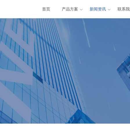
首页
产品方案
新闻资讯
联系我