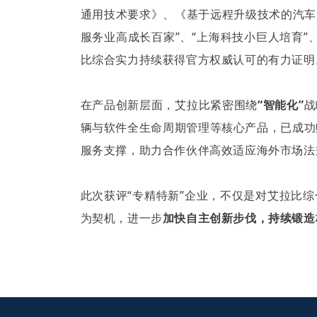
通用技术要求》、《基于远程升级技术的汽车
服务业高成长百家”、“上海科技小巨人培育”
比综合实力持续获得官方权威认可的有力证明
在产品创新层面，艾拉比紧密围绕
“智能化”
战
辆与软件全生命周期管理等核心产品，已成功
服务支撑，助力合作伙伴高效适应海外市场法
此次获评“专精特新”企业，不仅是对艾拉比
为契机，进一步
加快自主创新步伐，持续锻造