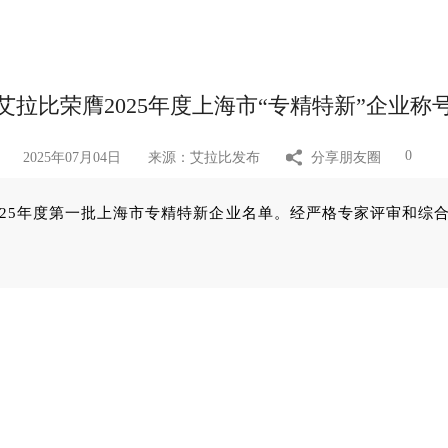
艾拉比荣膺2025年度上海市“专精特新”企业称
0
2025年07月04日
来源：艾拉比发布
分享朋友圈
025年度第一批上海市专精特新企业名单。经严格专家评审和综