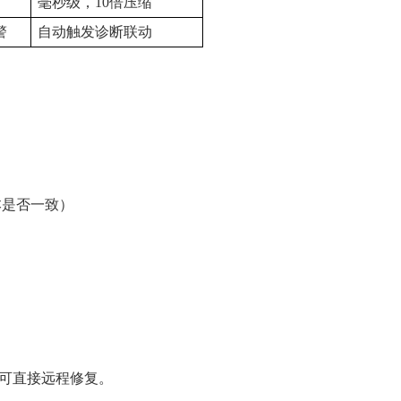
毫秒级，10倍压缩
警
自动触发诊断联动
本是否一致）
分可直接远程修复。