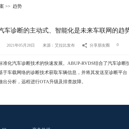
案
>>
趋势
汽车诊断的主动式、智能化是未来车联网的趋
0
2021年05月28日
来源：艾拉比发布
分享朋友圈
准化汽车诊断技术的快速发展。ABUP-RVDS结合了汽车诊
基于车载网络的诊断技术获取车辆信息，并将其发送至诊断平台
做出分析，远程进行OTA升级及排查故障。