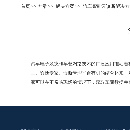
首页
>>
方案
>>
解决方案
>>
汽车智能云诊断解决方
汽车电子系统和车载网络技术的广泛应用推动着标
主、诊断专家、诊断管理平台有机的结合起来。
家可以在不亲临现场的情况下，获取车辆数据并